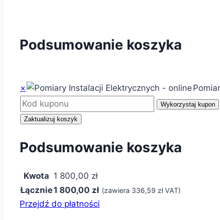
Podsumowanie koszyka
Usuń
Miniatura
×
Pomiary
Kupon:
Wykorzystaj kupon
Zaktualizuj koszyk
Podsumowanie koszyka
Kwota
1 800,00
zł
Łącznie
1 800,00
zł
(zawiera
336,59
zł
VAT)
Przejdź do płatności