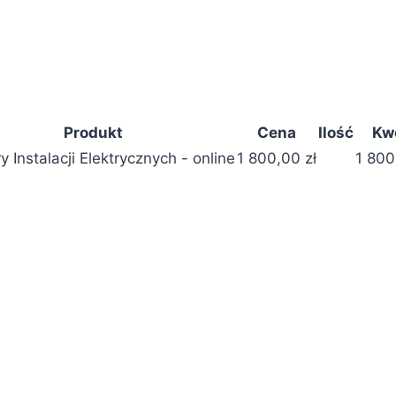
Produkt
Cena
Ilość
Kw
 Instalacji Elektrycznych - online
1 800,00
zł
1 80
ilość
Pomiary
Instalacji
Elektryczn
-
online