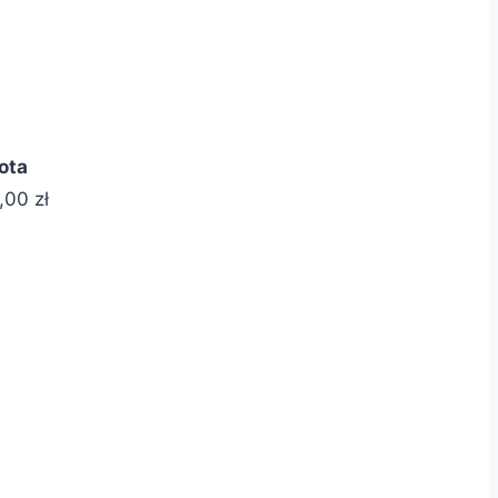
ota
0,00
zł
ych