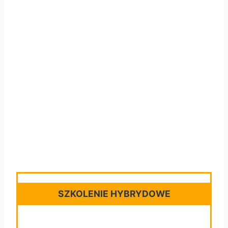
Pomiary Instalacji
Elektrycznych
w Praktyce
…zrozum, wykonaj, wystaw
protokół !
SZKOLENIE HYBRYDOWE