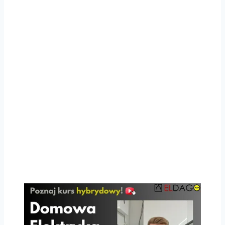
Wykonaj i przetestuj
swoją pierwszą
instalację
elektryczną
Kompletne szkolenie hybrydowe
łączące praktyczne warsztaty
oraz usystematyzowaną wiedzę
online